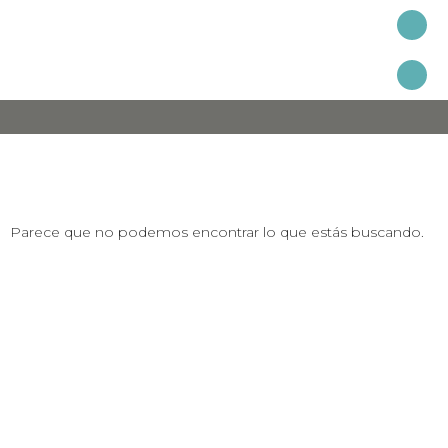
EVENTOS ESPECIALES
SOBRES Y TARJETERÍA SOCIAL
Parece que no podemos encontrar lo que estás buscando.